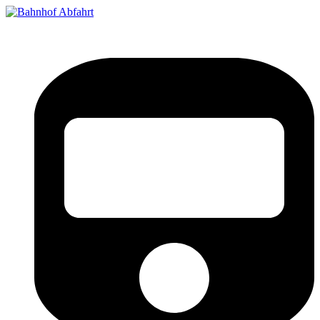
Bahnhof Live Abfahrt
Fahrpläne für deutsche Bahnhöfe