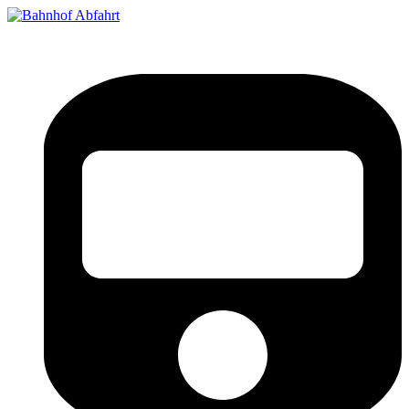
Bahnhof Live Abfahrt
Fahrpläne für deutsche Bahnhöfe