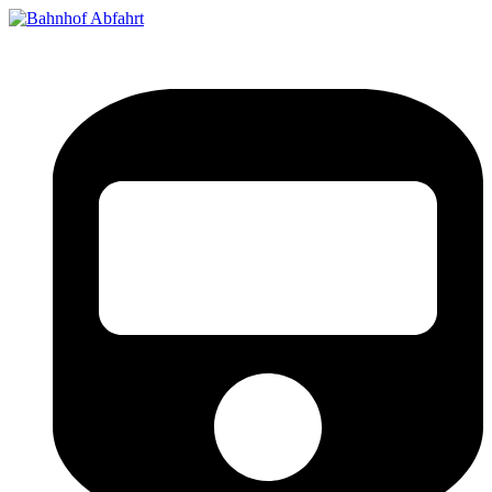
Bahnhof Live Abfahrt
Fahrpläne für deutsche Bahnhöfe