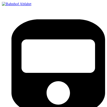
Bahnhof Live Abfahrt
Fahrpläne für deutsche Bahnhöfe