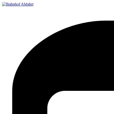
Bahnhof Live Abfahrt
Fahrpläne für deutsche Bahnhöfe