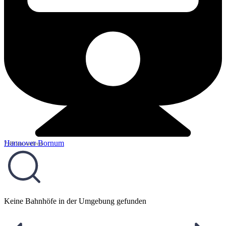
Hannover Bornum
7,49 km entfernt
Keine Bahnhöfe in der Umgebung gefunden