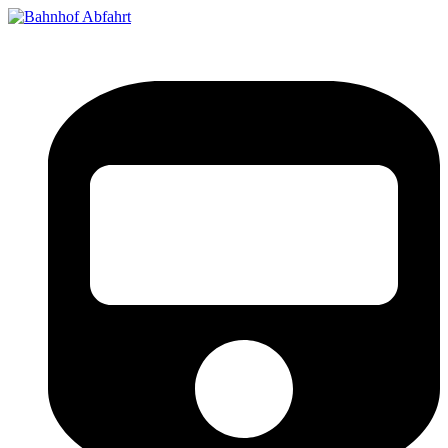
Bahnhof Live Abfahrt
Fahrpläne für deutsche Bahnhöfe