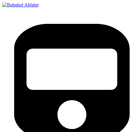
Bahnhof Live Abfahrt
Fahrpläne für deutsche Bahnhöfe