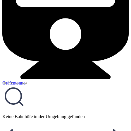
Gräfentonna
10,93 km entfernt
Keine Bahnhöfe in der Umgebung gefunden