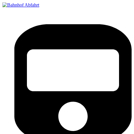
Bahnhof Live Abfahrt
Fahrpläne für deutsche Bahnhöfe