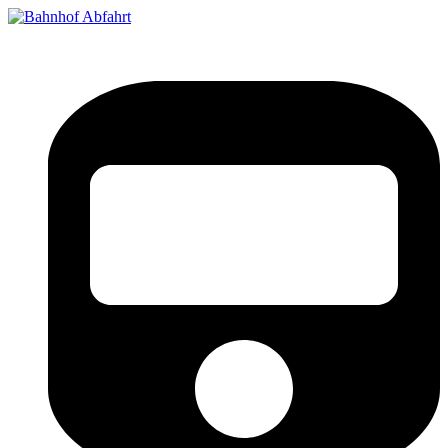
Bahnhof Live Abfahrt
Fahrpläne für deutsche Bahnhöfe