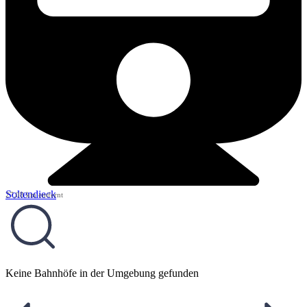
Soltendieck
27,08 km entfernt
Keine Bahnhöfe in der Umgebung gefunden