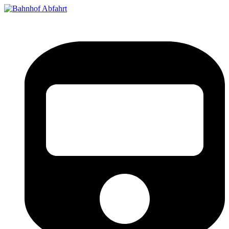
Bahnhof Live Abfahrt
Fahrpläne für deutsche Bahnhöfe