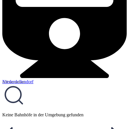
Niederdollendorf
4,56 km entfernt
Keine Bahnhöfe in der Umgebung gefunden