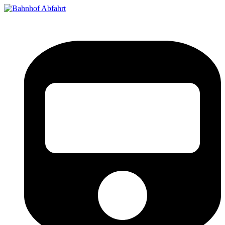
Bahnhof Live Abfahrt
Fahrpläne für deutsche Bahnhöfe