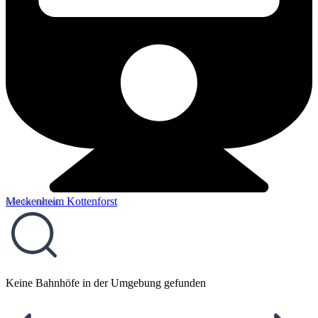
Meckenheim Kottenforst
6,44 km entfernt
Keine Bahnhöfe in der Umgebung gefunden