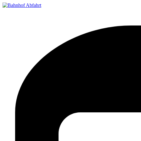
Bahnhof Live Abfahrt
Fahrpläne für deutsche Bahnhöfe