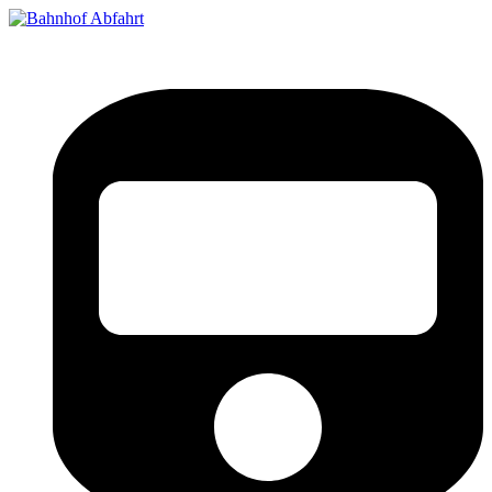
Bahnhof Live Abfahrt
Fahrpläne für deutsche Bahnhöfe