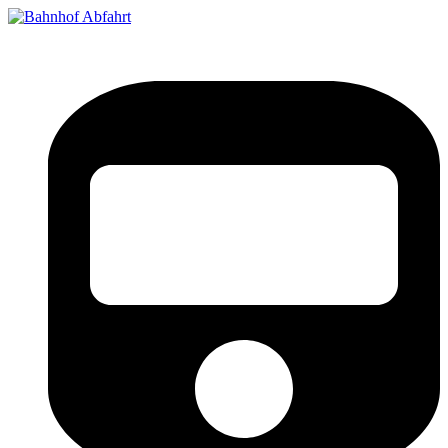
Bahnhof Live Abfahrt
Fahrpläne für deutsche Bahnhöfe