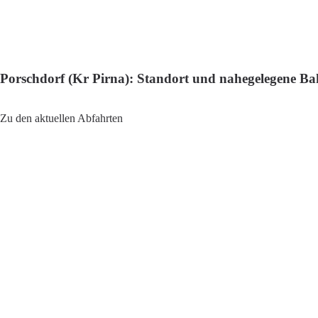
Porschdorf (Kr Pirna): Standort und nahegelegene B
Adresse: Am bhf 58, 01814 Bad Schandau, Germany
Zu den aktuellen Abfahrten