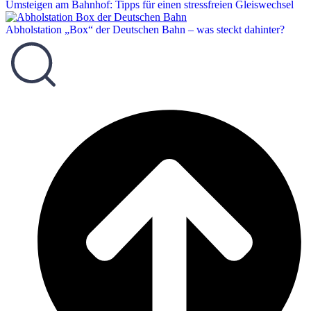
Umsteigen am Bahnhof: Tipps für einen stressfreien Gleiswechsel
Abholstation „Box“ der Deutschen Bahn – was steckt dahinter?