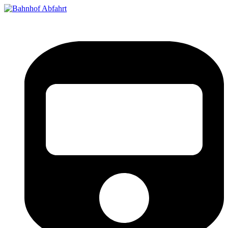
Bahnhof Live Abfahrt
Fahrpläne für deutsche Bahnhöfe