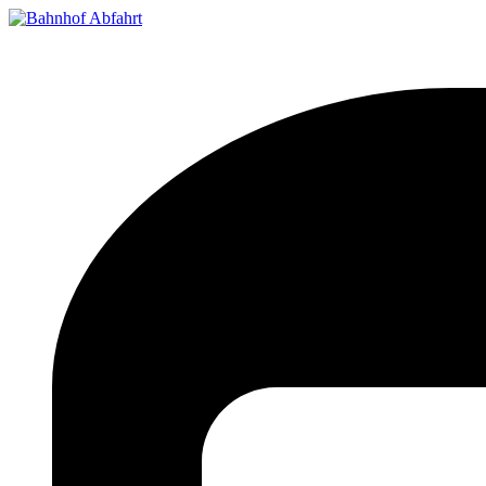
Bahnhof Live Abfahrt
Fahrpläne für deutsche Bahnhöfe