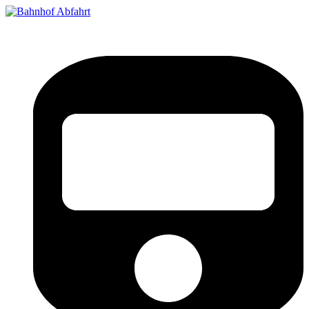
Bahnhof Live Abfahrt
Fahrpläne für deutsche Bahnhöfe