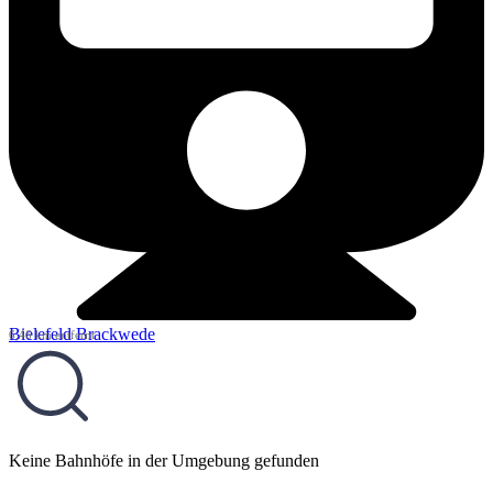
Bielefeld Brackwede
6,46 km entfernt
Keine Bahnhöfe in der Umgebung gefunden