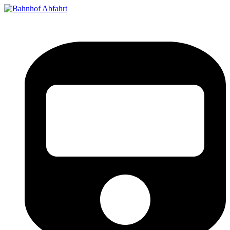
Bahnhof Live Abfahrt
Fahrpläne für deutsche Bahnhöfe