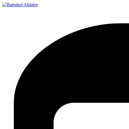
Bahnhof Live Abfahrt
Fahrpläne für deutsche Bahnhöfe