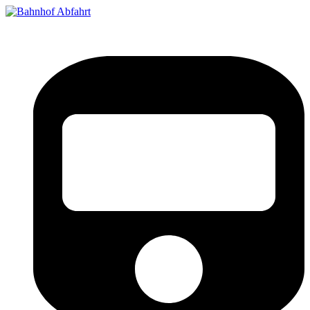
Bahnhof Live Abfahrt
Fahrpläne für deutsche Bahnhöfe