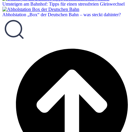
Umsteigen am Bahnhof: Tipps für einen stressfreien Gleiswechsel
Abholstation „Box“ der Deutschen Bahn – was steckt dahinter?