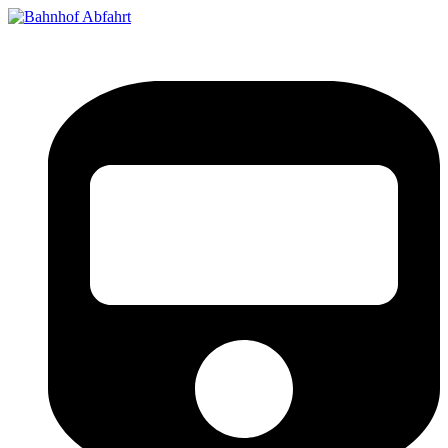
Bahnhof Live Abfahrt
Fahrpläne für deutsche Bahnhöfe