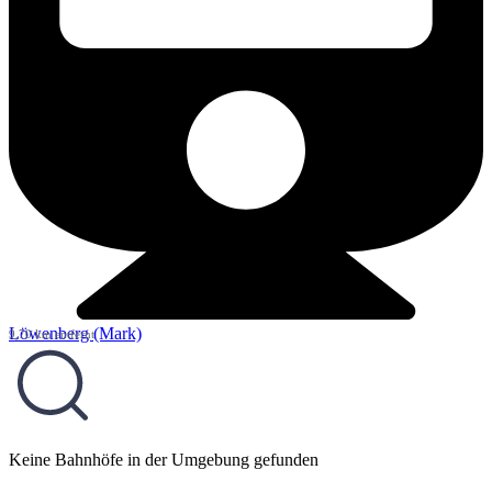
Löwenberg (Mark)
9,70 km entfernt
Keine Bahnhöfe in der Umgebung gefunden