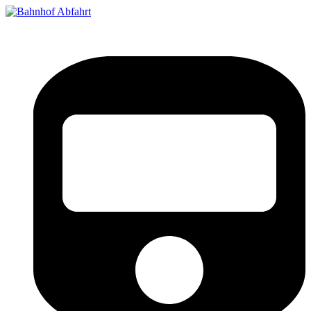
Bahnhof Live Abfahrt
Fahrpläne für deutsche Bahnhöfe