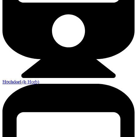
Hochdorf (b Horb)
7,69 km entfernt