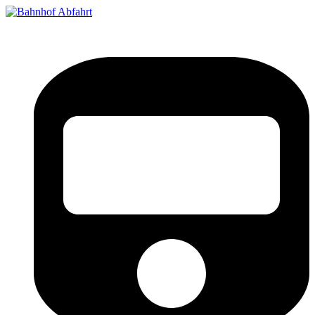
Bahnhof Live Abfahrt
Fahrpläne für deutsche Bahnhöfe