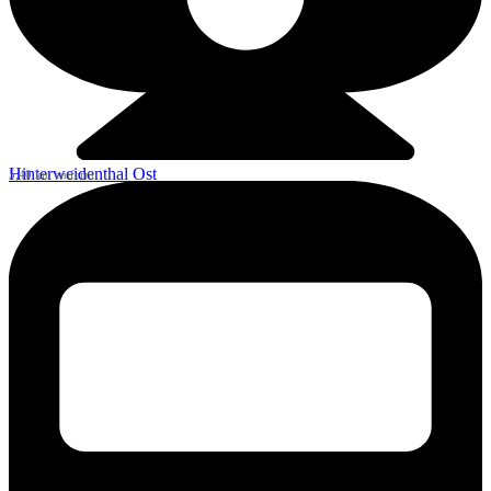
Hinterweidenthal Ost
5,40 km entfernt