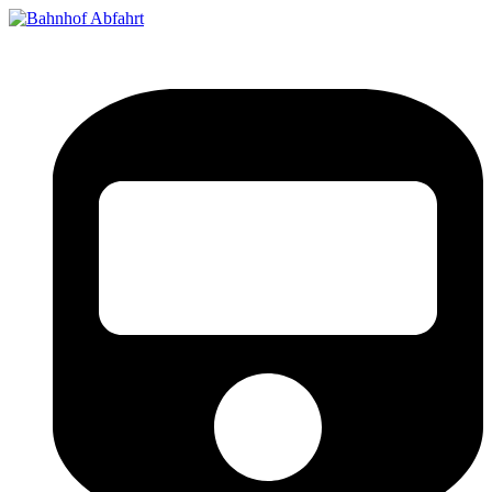
Bahnhof Live Abfahrt
Fahrpläne für deutsche Bahnhöfe