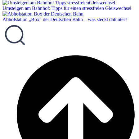
Umsteigen am Bahnhof: Tipps für einen stressfreien Gleiswechsel
Abholstation „Box“ der Deutschen Bahn – was steckt dahinter?