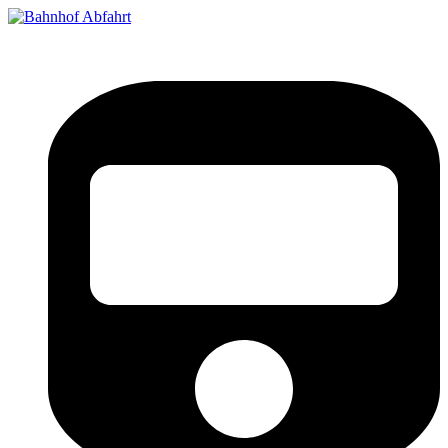
Bahnhof Live Abfahrt
Fahrpläne für deutsche Bahnhöfe