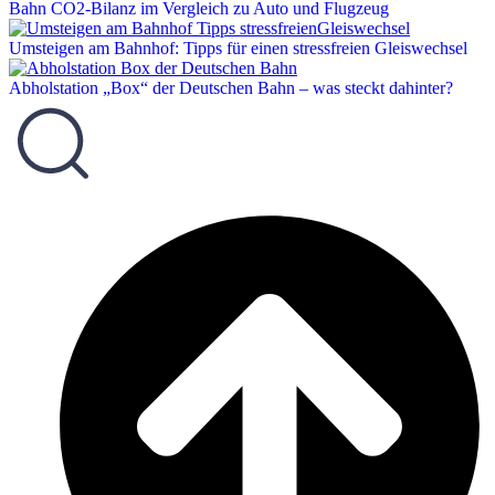
Bahn CO2-Bilanz im Vergleich zu Auto und Flugzeug
Umsteigen am Bahnhof: Tipps für einen stressfreien Gleiswechsel
Abholstation „Box“ der Deutschen Bahn – was steckt dahinter?