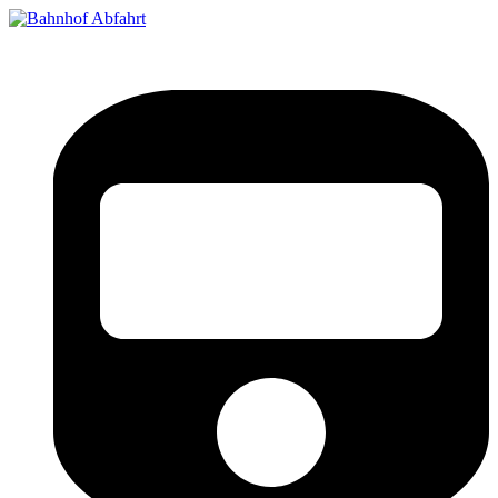
Bahnhof Live Abfahrt
Fahrpläne für deutsche Bahnhöfe