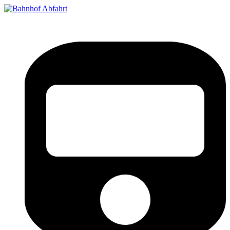
Bahnhof Live Abfahrt
Fahrpläne für deutsche Bahnhöfe