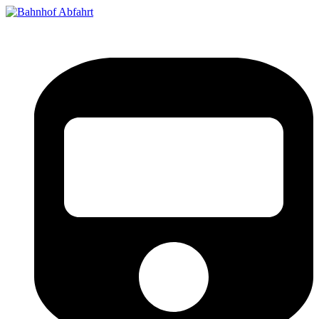
Bahnhof Live Abfahrt
Fahrpläne für deutsche Bahnhöfe