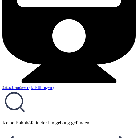
Bruchhausen (b Ettlingen)
5,41 km entfernt
Keine Bahnhöfe in der Umgebung gefunden