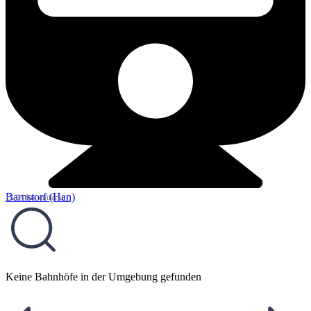
Barnstorf (Han)
12,94 km entfernt
Keine Bahnhöfe in der Umgebung gefunden