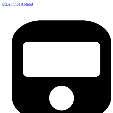
Bahnhof Live Abfahrt
Fahrpläne für deutsche Bahnhöfe