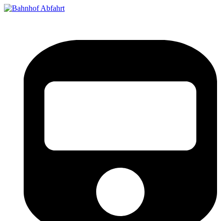
Bahnhof Live Abfahrt
Fahrpläne für deutsche Bahnhöfe