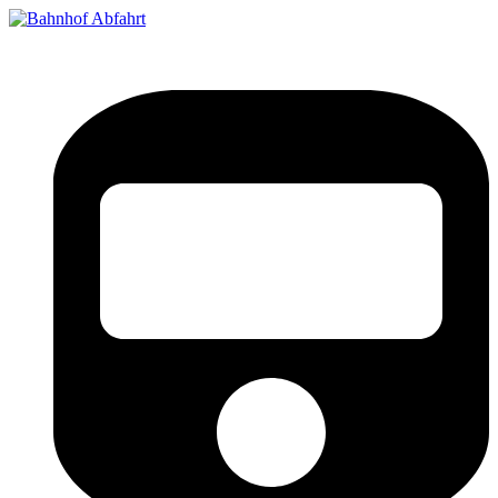
Bahnhof Live Abfahrt
Fahrpläne für deutsche Bahnhöfe