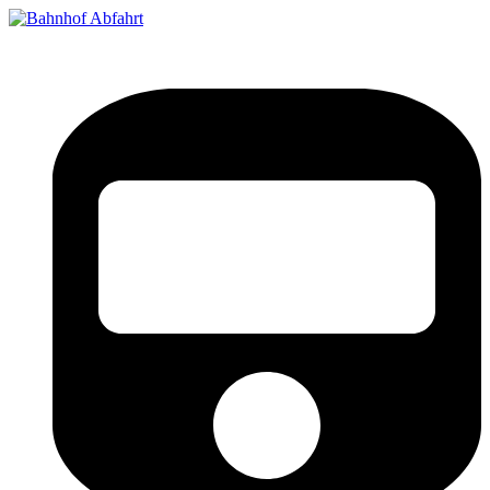
Bahnhof Live Abfahrt
Fahrpläne für deutsche Bahnhöfe