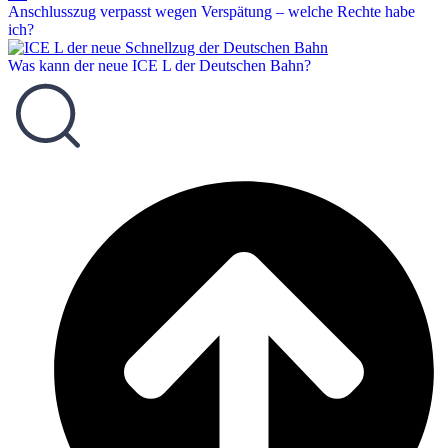
Anschlusszug verpasst wegen Verspätung – welche Rechte habe
ich?
Was kann der neue ICE L der Deutschen Bahn?