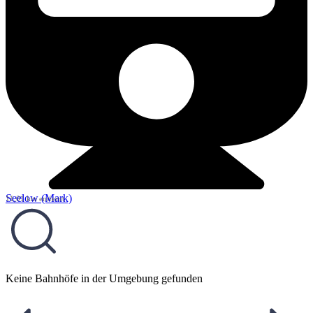
Seelow (Mark)
11,01 km entfernt
Keine Bahnhöfe in der Umgebung gefunden