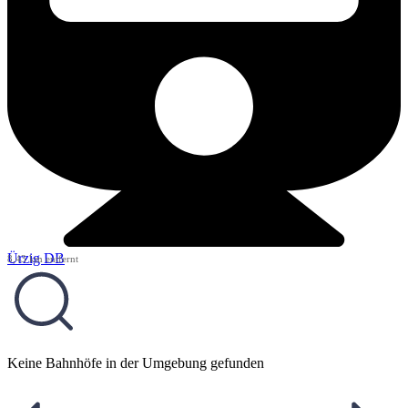
Ürzig DB
8,43 km entfernt
Keine Bahnhöfe in der Umgebung gefunden