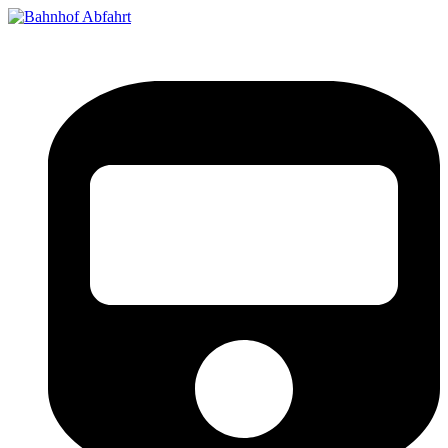
Bahnhof Live Abfahrt
Fahrpläne für deutsche Bahnhöfe