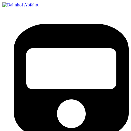
Bahnhof Live Abfahrt
Fahrpläne für deutsche Bahnhöfe