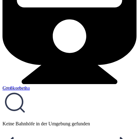
Großkorbetha
8,30 km entfernt
Keine Bahnhöfe in der Umgebung gefunden