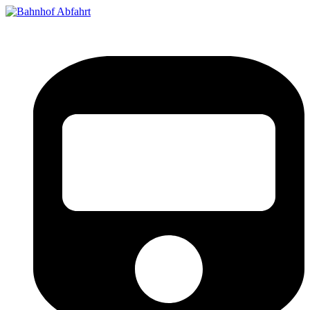
Bahnhof Live Abfahrt
Fahrpläne für deutsche Bahnhöfe