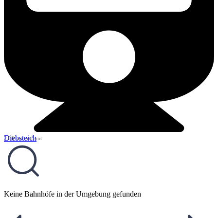
Diebsteich
2,28 km entfernt
Keine Bahnhöfe in der Umgebung gefunden