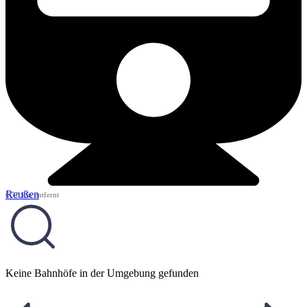
Reußen
6,58 km entfernt
Keine Bahnhöfe in der Umgebung gefunden