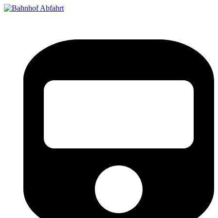
Bahnhof Live Abfahrt
Fahrpläne für deutsche Bahnhöfe