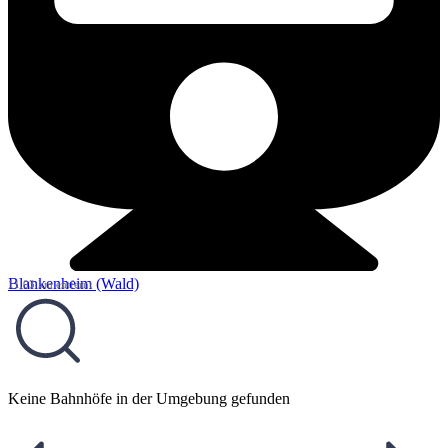
Blankenheim (Wald)
11,03 km entfernt
Keine Bahnhöfe in der Umgebung gefunden