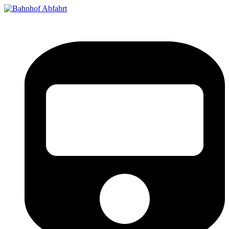
Bahnhof Live Abfahrt
Fahrpläne für deutsche Bahnhöfe