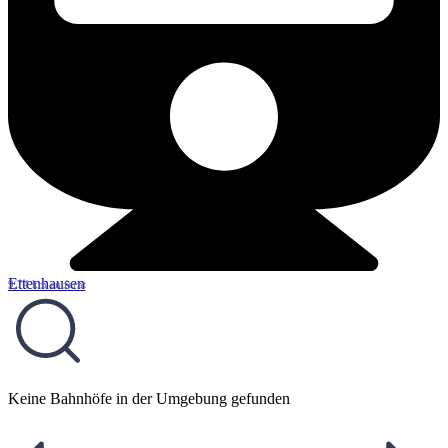
Ettenhausen
9,74 km entfernt
Keine Bahnhöfe in der Umgebung gefunden