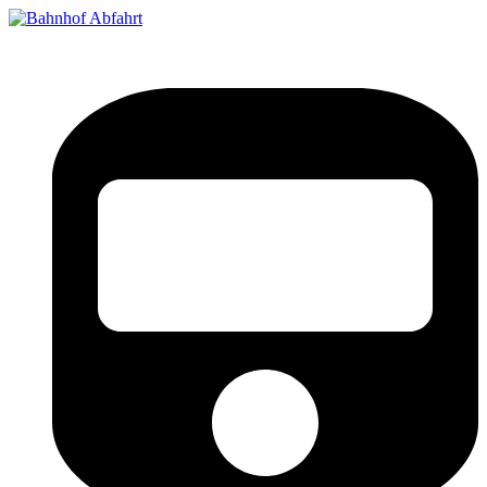
Bahnhof Live Abfahrt
Fahrpläne für deutsche Bahnhöfe