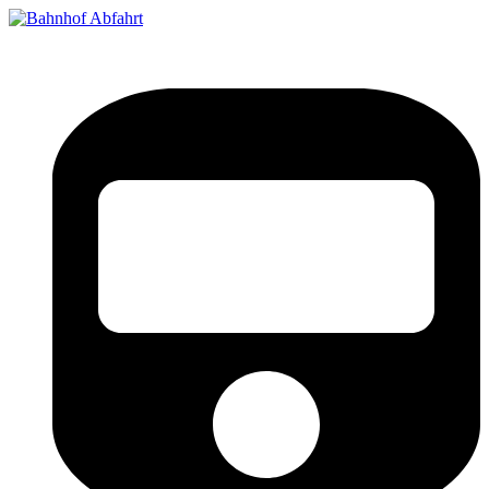
Bahnhof Live Abfahrt
Fahrpläne für deutsche Bahnhöfe