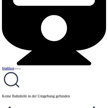
Staßfurt
6,73 km entfernt
Keine Bahnhöfe in der Umgebung gefunden