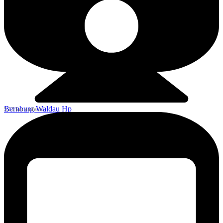
Bernburg Waldau Hp
5,15 km entfernt