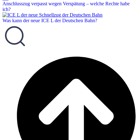
Anschlusszug verpasst wegen Verspätung – welche Rechte habe
ich?
Was kann der neue ICE L der Deutschen Bahn?