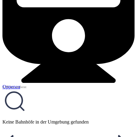
Oppenau
4,36 km entfernt
Keine Bahnhöfe in der Umgebung gefunden