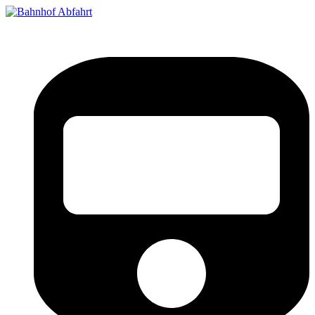
Bahnhof Live Abfahrt
Fahrpläne für deutsche Bahnhöfe