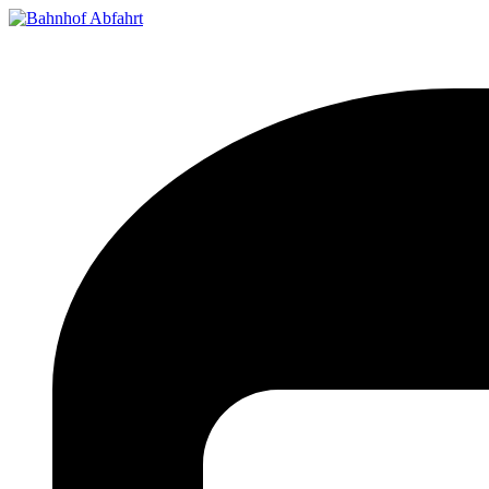
Bahnhof Live Abfahrt
Fahrpläne für deutsche Bahnhöfe