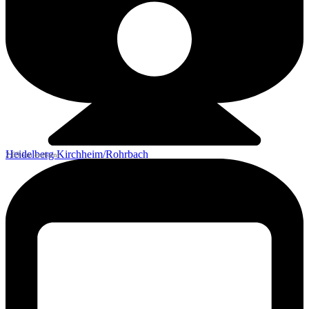
Heidelberg Kirchheim/Rohrbach
2,69 km entfernt