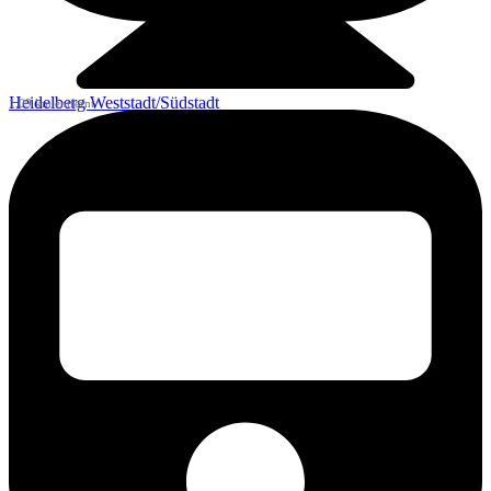
Heidelberg Weststadt/Südstadt
1,09 km entfernt