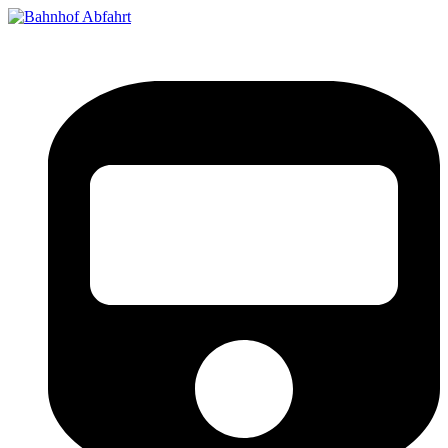
Bahnhof Live Abfahrt
Fahrpläne für deutsche Bahnhöfe