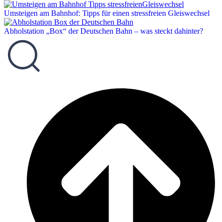
Umsteigen am Bahnhof: Tipps für einen stressfreien Gleiswechsel
Abholstation „Box“ der Deutschen Bahn – was steckt dahinter?