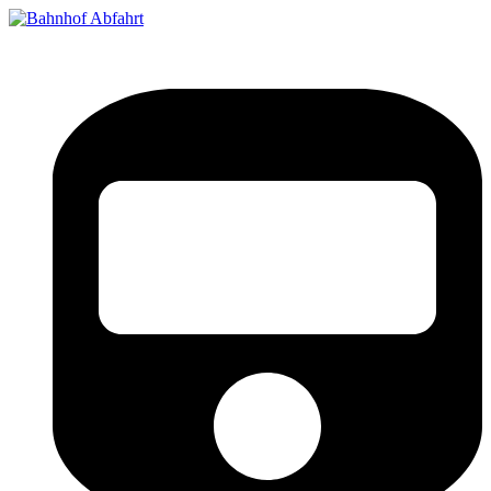
Bahnhof Live Abfahrt
Fahrpläne für deutsche Bahnhöfe