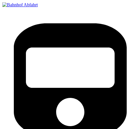
Bahnhof Live Abfahrt
Fahrpläne für deutsche Bahnhöfe