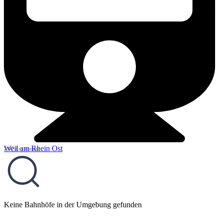
Weil am Rhein Ost
2,97 km entfernt
Keine Bahnhöfe in der Umgebung gefunden