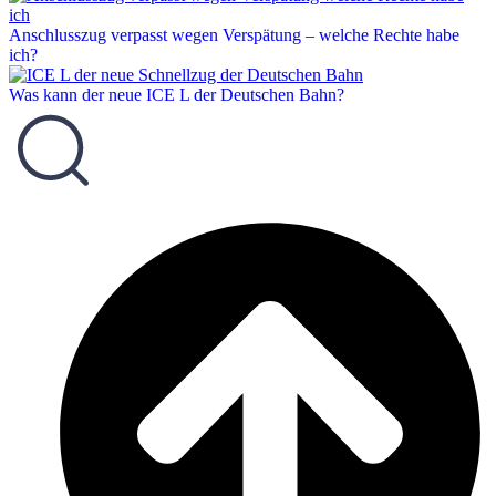
Anschlusszug verpasst wegen Verspätung – welche Rechte habe
ich?
Was kann der neue ICE L der Deutschen Bahn?