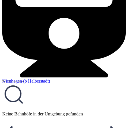
Nienhagen (b Halberstadt)
9,08 km entfernt
Keine Bahnhöfe in der Umgebung gefunden