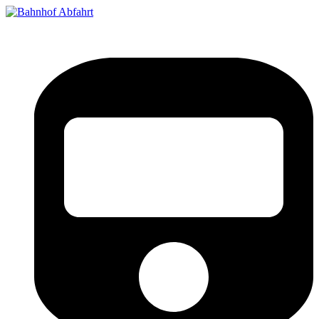
Bahnhof Live Abfahrt
Fahrpläne für deutsche Bahnhöfe