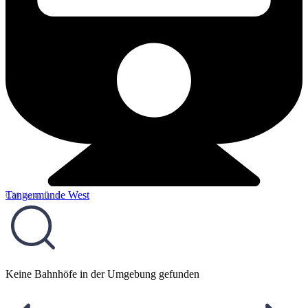
Tangermünde West
6,30 km entfernt
Keine Bahnhöfe in der Umgebung gefunden