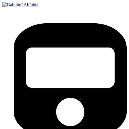
Bahnhof Live Abfahrt
Fahrpläne für deutsche Bahnhöfe