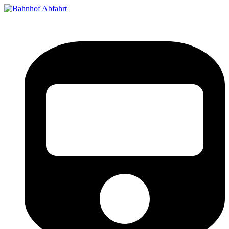
Bahnhof Live Abfahrt
Fahrpläne für deutsche Bahnhöfe