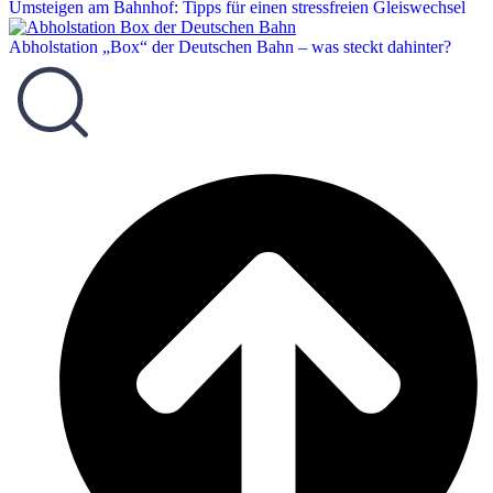
Umsteigen am Bahnhof: Tipps für einen stressfreien Gleiswechsel
Abholstation „Box“ der Deutschen Bahn – was steckt dahinter?