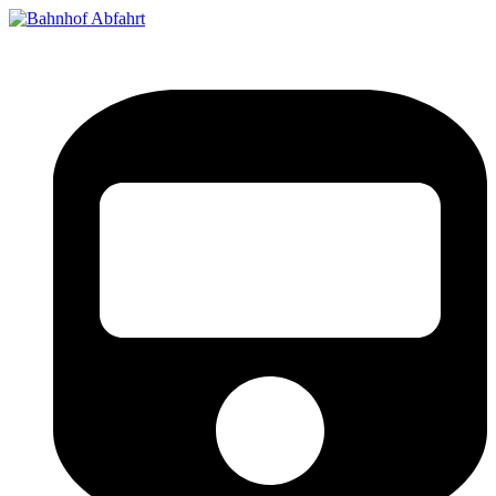
Bahnhof Live Abfahrt
Fahrpläne für deutsche Bahnhöfe