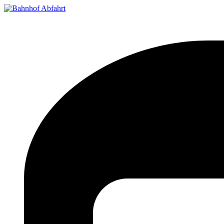
Bahnhof Live Abfahrt
Fahrpläne für deutsche Bahnhöfe